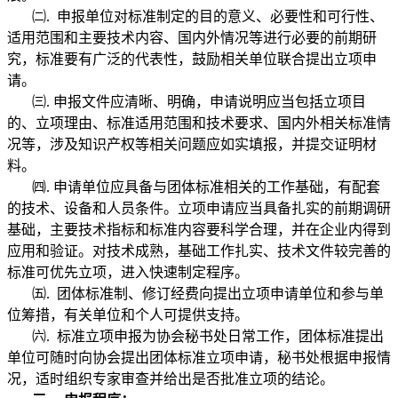
㈡
.
申报单位对标准制定的目的意义、必要性和可行性、
适用范围和主要技术内容、国内外情况等进行必要的前期研
究，标准要有广泛的代表性，鼓励相关单位联合提出立项申
请。
㈢
.
申报文件应清晰、明确，申请说明应当包括立项目
的、立项理由、标准适用范围和技术要求、国内外相关标准情
况等，涉及知识产权等相关问题应如实填报，并提交证明材
料。
㈣
.
申请单位应具备与团体标准相关的工作基础，有配套
的技术、设备和人员条件。立项申请应当具备扎实的前期调研
基础，主要技术指标和标准内容要科学合理，并在企业内得到
应用和验证。对技术成熟，基础工作扎实、技术文件较完善的
标准可优先立项，进入快速制定程序。
㈤
.
团体标准制、修订经费向提出立项申请单位和参与单
位筹措，有关单位和个人可提供支持。
㈥
.
标准立项申报为协会秘书处日常工作，团体标准提出
单位可随时向协会提出团体标准立项申请，秘书处根据申报情
况，适时组织专家审查并给出是否批准立项的结论。