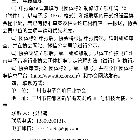
三
、
申报程序：
㈠
.
申报单位认真填写《团体标准制修订立项申请书》
（附件），以电子版（Excel格式）和纸质版的形式报送至协
会秘书处；若已有标准草案及相关论证材料应一并报送；协会
会员单位的立项申请可优先考虑。
㈡
.
团体标准申报后，协会将根据申报情况，适时组织审
查，并在协会网站、微信公众号等进行公示。
㈢
.
协会论证立项后，统一组织编制，具体工作按《广州
市电子音响行业协会团体标准制定管理办法（试行）》执行。
㈣
.
协会审查批准团体标准，统一编号，并在全国团体标
准信息平台（http://www.ttbz.org.cn/）和协会网站发布。
四
、
联系方式：
单 位：广州市电子音响行业协会
地 址：广州市花都区新华街天贵路88-1号科技大楼719
室
联系 人：张昌海
联系电话：13809200131。
电子邮箱：510145898@qq.com