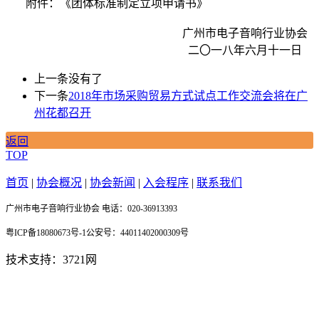
附件：《团体标准制定立项申请书》
广州市电子音响行业协会
二〇一八年六月十一日
上一条
没有了
下一条
2018年市场采购贸易方式试点工作交流会将在广
州花都召开
返回
TOP
首页
|
协会概况
|
协会新闻
|
入会程序
|
联系我们
广州市电子音响行业协会 电话：020-36913393
粤ICP备18080673号-1公安号：44011402000309号
技术支持：3721网